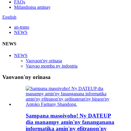
FAQs
Mifandraisa aminay
English
an-trano
NEWS
NEWS
NEWS
Vaovaon'ny orinasa
Vaovao momba ny indostria
Vaovaon'ny orinasa
Sampana masoivoho! Ny DATEUP
dia manampy amin'ny fananganana
informatika amin'ny efitranon'ny