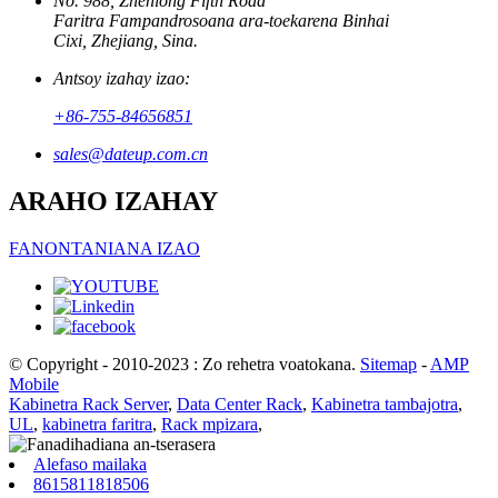
No. 988, Zhenlong Fifth Road
Faritra Fampandrosoana ara-toekarena Binhai
Cixi, Zhejiang, Sina.
Antsoy izahay izao:
+86-755-84656851
sales@dateup.com.cn
ARAHO IZAHAY
FANONTANIANA IZAO
© Copyright - 2010-2023 : Zo rehetra voatokana.
Sitemap
-
AMP
Mobile
Kabinetra Rack Server
,
Data Center Rack
,
Kabinetra tambajotra
,
UL
,
kabinetra faritra
,
Rack mpizara
,
Alefaso mailaka
8615811818506