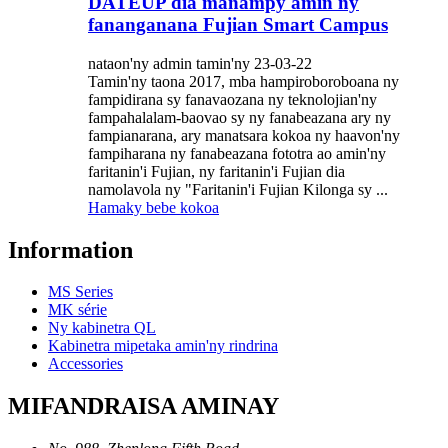
DATEUP dia manampy amin'ny
fananganana Fujian Smart Campus
nataon'ny admin tamin'ny 23-03-22
Tamin'ny taona 2017, mba hampiroboroboana ny
fampidirana sy fanavaozana ny teknolojian'ny
fampahalalam-baovao sy ny fanabeazana ary ny
fampianarana, ary manatsara kokoa ny haavon'ny
fampiharana ny fanabeazana fototra ao amin'ny
faritanin'i Fujian, ny faritanin'i Fujian dia
namolavola ny "Faritanin'i Fujian Kilonga sy ...
Hamaky bebe kokoa
Information
MS Series
MK série
Ny kabinetra QL
Kabinetra mipetaka amin'ny rindrina
Accessories
MIFANDRAISA AMINAY