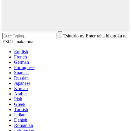
Tsindrio ny Enter raha hikaroka na
ESC hanakatona
English
French
German
Portuguese
Spanish
Russian
Japanese
Korean
Arabic
Irish
Greek
Turkish
Italian
Danish
Romanian
Indonesian