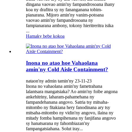
dingana vaovao amin'ny fampandrosoana ihany
koa ny drafitra sy ny fananganana tobim-
pianarana. Mijoro amin'ny vanim-potoana
vaovao amin'ny fampandrosoana ny
fampianarana ambony, tokony hieritreritra isika
...
Hamaky bebe kokoa
Inona no atao hoe Vahaolana
amin'ny Cold Aisle Containment?
nataon'ny admin tamin'ny 23-11-23
Inona no vahaolana amin'ny fametrahana
lalantsara mangatsiaka? Ao amin'ny foibe angona
ankehitriny, laharam-pahamehana ny
fampandehanana angovo. Satria tsy mitsaha-
mitombo ny fitakiana hery fanodinana ary tsy
mitsaha-mitombo ny vidin'ny angovo, ilaina ny
mitady fomba hampihenana ny fanjifana angovo
sy hanatsarana ny fahombiazan'ny
fampangatsiahana. Solut iray...