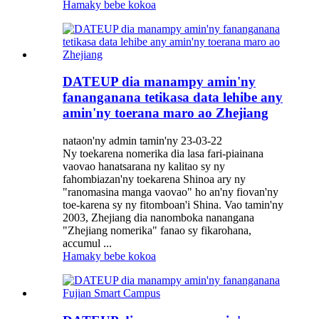
Hamaky bebe kokoa
DATEUP dia manampy amin'ny
fananganana tetikasa data lehibe any
amin'ny toerana maro ao Zhejiang
nataon'ny admin tamin'ny 23-03-22
Ny toekarena nomerika dia lasa fari-piainana
vaovao hanatsarana ny kalitao sy ny
fahombiazan'ny toekarena Shinoa ary ny
"ranomasina manga vaovao" ho an'ny fiovan'ny
toe-karena sy ny fitomboan'i Shina. Vao tamin'ny
2003, Zhejiang dia nanomboka nanangana
"Zhejiang nomerika" fanao sy fikarohana,
accumul ...
Hamaky bebe kokoa