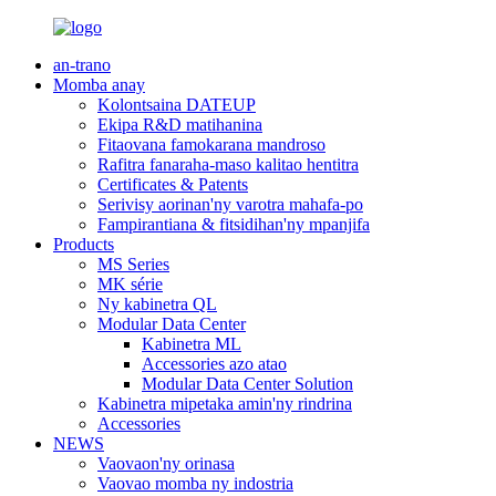
an-trano
Momba anay
Kolontsaina DATEUP
Ekipa R&D matihanina
Fitaovana famokarana mandroso
Rafitra fanaraha-maso kalitao hentitra
Certificates & Patents
Serivisy aorinan'ny varotra mahafa-po
Fampirantiana & fitsidihan'ny mpanjifa
Products
MS Series
MK série
Ny kabinetra QL
Modular Data Center
Kabinetra ML
Accessories azo atao
Modular Data Center Solution
Kabinetra mipetaka amin'ny rindrina
Accessories
NEWS
Vaovaon'ny orinasa
Vaovao momba ny indostria