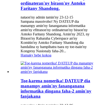
ordinateran'ny biraon'ny Antoko
Faritany Shandong.
nataon'ny admin tamin'ny 23-12-15
Sampana masoivoho! Ny DATEUP dia
manampy amin'ny fananganana informatika
amin'ny efitranon'ny ordinateran'ny biraon'ny
Antoko Faritany Shandong. Amin'ny 2023, ny
Biraon'ny Raharaha Cyberspace an'ny
Komitin'ny Antoko Faritany Shandong dia
handalina sy hampihatra tsara ny toe-tsain'ny
Kongresy Nasionaly faha-20...
Hamaky bebe kokoa
Toe-karena nomerika! DATEUP dia
manampy amin'ny fananganana
informatika dingana faha-2 amin'ny
fanjakana