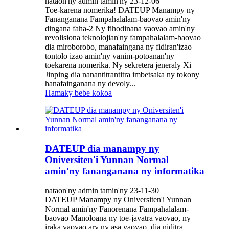
nataon'ny admin tamin'ny 23-12-06
Toe-karena nomerika! DATEUP Manampy ny
Fananganana Fampahalalam-baovao amin'ny
dingana faha-2 Ny fihodinana vaovao amin'ny
revolisiona teknolojian'ny fampahalalam-baovao
dia miroborobo, manafaingana ny fidiran'izao
tontolo izao amin'ny vanim-potoanan'ny
toekarena nomerika. Ny sekretera jeneraly Xi
Jinping dia nanantitrantitra imbetsaka ny tokony
hanafainganana ny devoly...
Hamaky bebe kokoa
DATEUP dia manampy ny
Oniversiten'i Yunnan Normal
amin'ny fananganana ny informatika
nataon'ny admin tamin'ny 23-11-30
DATEUP Manampy ny Oniversiten'i Yunnan
Normal amin'ny Fanorenana Fampahalalam-
baovao Manoloana ny toe-javatra vaovao, ny
iraka vaovao ary ny asa vaovao, dia niditra